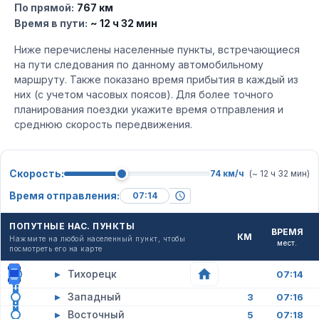
По прямой:
767 км
Время в пути:
~ 12 ч 32 мин
Ниже перечислены населенные пункты, встречающиеся
на пути следования по данному автомобильному
маршруту. Также показано время прибытия в каждый из
них (с учетом часовых поясов). Для более точного
планирования поездки укажите время отправления и
среднюю скорость передвижения.
Скорость:
74 км/ч
(~ 12 ч 32 мин)
Время отправления:
ПОПУТНЫЕ НАС. ПУНКТЫ
ВРЕМЯ
КМ
Нажмите на любой населенный пункт, чтобы
мест.
посмотреть его на карте
▸
Тихорецк
07:14
▸
Западный
3
07:16
▸
Восточный
5
07:18