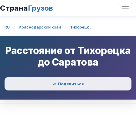
Страна
Грузов
Откр
нави
RU
Краснодарский край
Тихорецк
Тихорецк — Сара
Расстояние от
Тихорецка
до
Саратова
Поделиться