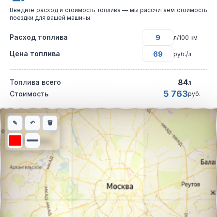
Введите расход и стоимость топлива — мы рассчитаем стоимость
поездки для вашей машины
Расход топлива
л/100 км
Цена топлива
руб./л
84
Топлива всего
л
5 763
Стоимость
руб.
Интерактивная карта автомобильного маршрута из города Тих
✎
↶
🗑