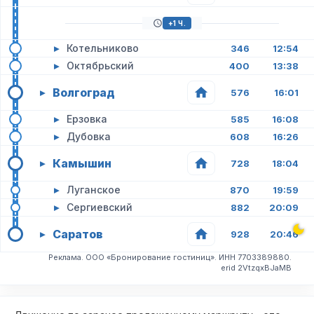
+1 Ч.
▸
Котельниково
346
12:54
▸
Октябрьский
400
13:38
Волгоград
▸
576
16:01
▸
Ерзовка
585
16:08
▸
Дубовка
608
16:26
Камышин
▸
728
18:04
▸
Луганское
870
19:59
▸
Сергиевский
882
20:09
Саратов
▸
928
20:46
Реклама. ООО «Бронирование гостиниц». ИНН 7703389880.
erid 2VtzqxBJaMB