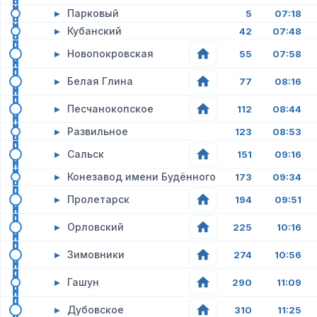
▸
Парковый
5
07:18
▸
Кубанский
42
07:48
▸
Новопокровская
55
07:58
▸
Белая Глина
77
08:16
▸
Песчанокопское
112
08:44
▸
Развильное
123
08:53
▸
Сальск
151
09:16
▸
Конезавод имени Будённого
173
09:34
▸
Пролетарск
194
09:51
▸
Орловский
225
10:16
▸
Зимовники
274
10:56
▸
Гашун
290
11:09
▸
Дубовское
310
11:25