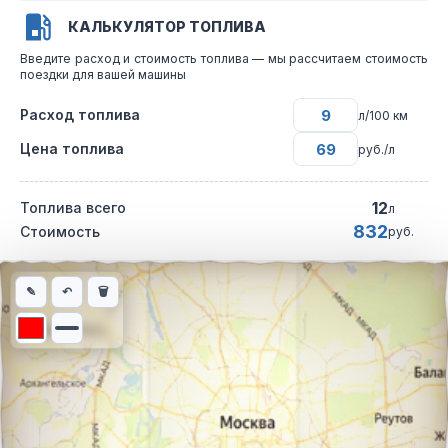
КАЛЬКУЛЯТОР ТОПЛИВА
Введите расход и стоимость топлива — мы рассчитаем стоимость
поездки для вашей машины
Расход топлива
л/100 км
Цена топлива
руб./л
12
Топлива всего
л
832
Стоимость
руб.
Интерактивная карта автомобильного маршрута из города Тим
✎
↶
🗑