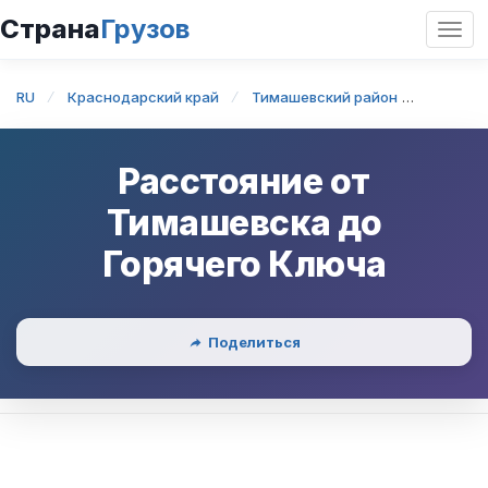
Страна
Грузов
Откр
нави
RU
Краснодарский край
Тимашевский район
Тимаше
Расстояние от
Тимашевска
до
Горячего Ключа
Поделиться