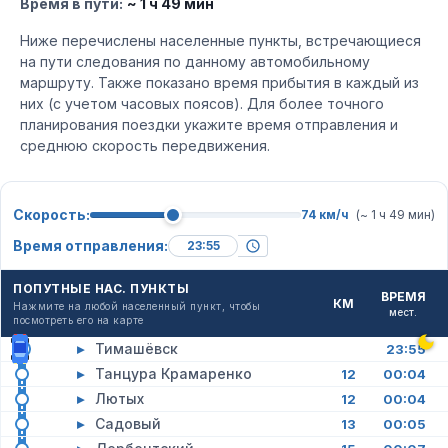
Время в пути:
~ 1 ч 49 мин
Ниже перечислены населенные пункты, встречающиеся
на пути следования по данному автомобильному
маршруту. Также показано время прибытия в каждый из
них (с учетом часовых поясов). Для более точного
планирования поездки укажите время отправления и
среднюю скорость передвижения.
Скорость:
74 км/ч
(~ 1 ч 49 мин)
Время отправления:
ПОПУТНЫЕ НАС. ПУНКТЫ
ВРЕМЯ
КМ
Нажмите на любой населенный пункт, чтобы
мест.
посмотреть его на карте
▸
Тимашёвск
23:55
▸
Танцура Крамаренко
12
00:04
▸
Лютых
12
00:04
▸
Садовый
13
00:05