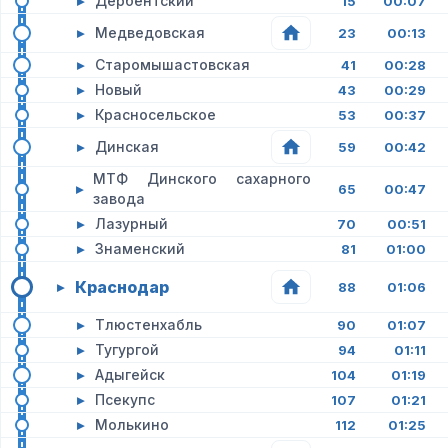
▸
Дербентский
15
00:07
▸
Медведовская
23
00:13
▸
Старомышастовская
41
00:28
▸
Новый
43
00:29
▸
Красносельское
53
00:37
▸
Динская
59
00:42
МТФ Динского сахарного
▸
65
00:47
завода
▸
Лазурный
70
00:51
▸
Знаменский
81
01:00
Краснодар
▸
88
01:06
▸
Тлюстенхабль
90
01:07
▸
Тугургой
94
01:11
▸
Адыгейск
104
01:19
▸
Псекупс
107
01:21
▸
Молькино
112
01:25