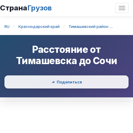
Страна
Грузов
Откр
нави
RU
Краснодарский край
Тимашевский район
Тимаше
Расстояние от
Тимашевска
до
Сочи
Поделиться