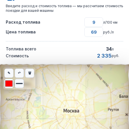
Введите расход и стоимость топлива — мы рассчитаем стоимость
поездки для вашей машины
Расход топлива
л/100 км
Цена топлива
руб./л
34
Топлива всего
л
2 335
Стоимость
руб.
Интерактивная карта автомобильного маршрута из города Тим
✎
↶
🗑