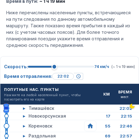
Время в пути:
~ 1 ч 19 мин
Ниже перечислены населенные пункты, встречающиеся
на пути следования по данному автомобильному
маршруту. Также показано время прибытия в каждый из
них (с учетом часовых поясов). Для более точного
планирования поездки укажите время отправления и
среднюю скорость передвижения.
Скорость:
74 км/ч
(~ 1 ч 19 мин)
Время отправления:
ПОПУТНЫЕ НАС. ПУНКТЫ
ВРЕМЯ
КМ
Нажмите на любой населенный пункт, чтобы
мест.
посмотреть его на карте
▸
Тимашёвск
22:02
▸
Новокорсунская
17
22:15
▸
Кореновск
55
22:46
▸
Раздольная
69
22:57