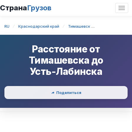
Страна
Грузов
Откр
нави
RU
Краснодарский край
Тимашевск
Тимашевск — У
Расстояние от
Тимашевска
до
Усть-Лабинска
Поделиться