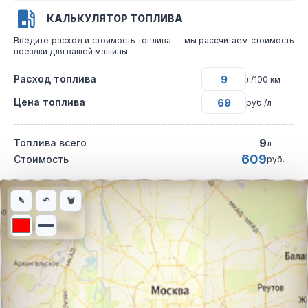
КАЛЬКУЛЯТОР ТОПЛИВА
Введите расход и стоимость топлива — мы рассчитаем стоимость
поездки для вашей машины
Расход топлива
л/100 км
Цена топлива
руб./л
9
Топлива всего
л
609
Стоимость
руб.
Интерактивная карта автомобильного маршрута из города Тим
✎
↶
🗑