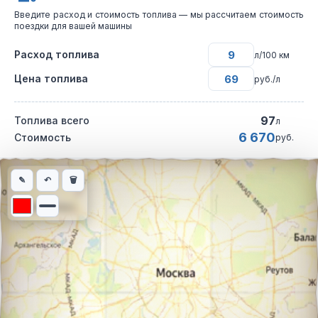
Введите расход и стоимость топлива — мы рассчитаем стоимость
поездки для вашей машины
Расход топлива
л/100 км
Цена топлива
руб./л
97
Топлива всего
л
6 670
Стоимость
руб.
Интерактивная карта автомобильного маршрута из города Тол
✎
↶
🗑