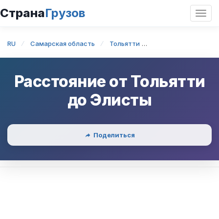
Страна
Грузов
Откр
нави
RU
Самарская область
Тольятти
Тольятти — Элиста
Расстояние от
Тольятти
до
Элисты
Поделиться