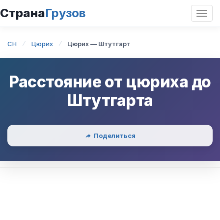
Страна
Грузов
Откр
нави
CH
Цюрих
Цюрих — Штутгарт
Расстояние от
цюриха
до
Штутгарта
Поделиться