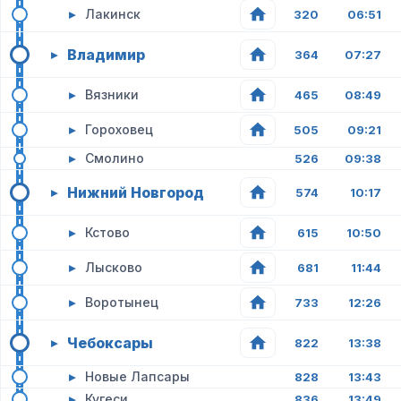
▸
Лакинск
320
06:51
Владимир
▸
364
07:27
▸
Вязники
465
08:49
▸
Гороховец
505
09:21
▸
Смолино
526
09:38
Нижний Новгород
▸
574
10:17
▸
Кстово
615
10:50
▸
Лысково
681
11:44
▸
Воротынец
733
12:26
Чебоксары
▸
822
13:38
▸
Новые Лапсары
828
13:43
▸
Кугеси
836
13:49