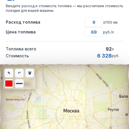
Введите расход и стоимость топлива — мы рассчитаем стоимость
поездки для вашей машины
Расход топлива
л/100 км
Цена топлива
руб./л
92
Топлива всего
л
6 328
Стоимость
руб.
Интерактивная карта автомобильного маршрута из города Тула
✎
↶
🗑