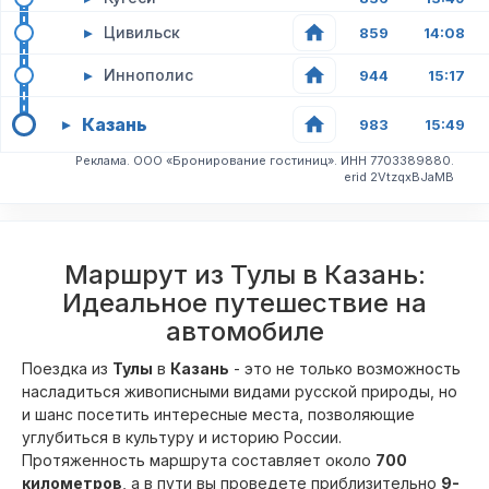
▸
Цивильск
859
14:08
▸
Иннополис
944
15:17
Казань
▸
983
15:49
Реклама. ООО «Бронирование гостиниц». ИНН 7703389880.
erid 2VtzqxBJaMB
Маршрут из Тулы в Казань:
Идеальное путешествие на
автомобиле
Поездка из
Тулы
в
Казань
- это не только возможность
насладиться живописными видами русской природы, но
и шанс посетить интересные места, позволяющие
углубиться в культуру и историю России.
Протяженность маршрута составляет около
700
километров
, а в пути вы проведете приблизительно
9-