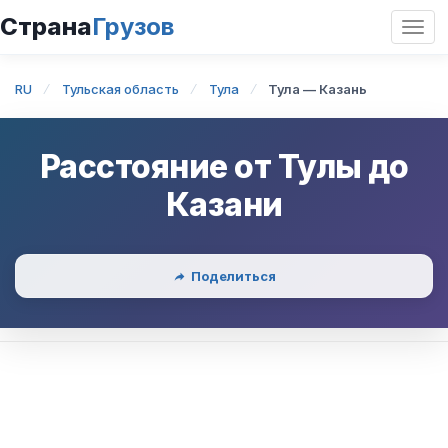
Страна
Грузов
Откр
нави
RU
Тульская область
Тула
Тула — Казань
Расстояние от
Тулы
до
Казани
Поделиться