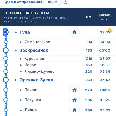
Время отправления:
ПОПУТНЫЕ НАС. ПУНКТЫ
ВРЕМЯ
КМ
Нажмите на любой населенный пункт, чтобы
мест.
посмотреть его на карте
Тула
▸
02:32
▸
Семёновское
114
04:04
Воскресенск
▸
183
05:00
▸
Куровское
216
05:27
▸
Новое
221
05:31
▸
Ликино-Дулёво
228
05:36
Орехово-Зуево
▸
241
05:47
▸
Покров
270
06:10
▸
Петушки
285
06:23
▸
Липна
296
06:32