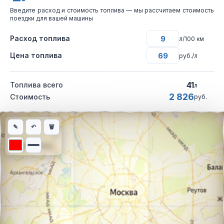
Введите расход и стоимость топлива — мы рассчитаем стоимость
поездки для вашей машины
Расход топлива
л/100 км
Цена топлива
руб./л
41
Топлива всего
л
2 826
Стоимость
руб.
Интерактивная карта автомобильного маршрута из города Тул
✎
↶
🗑