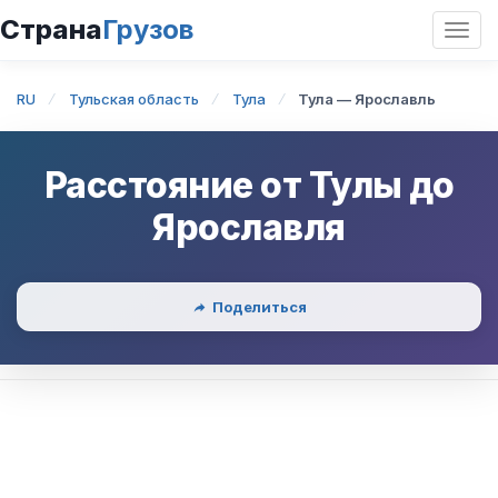
Страна
Грузов
Откр
нави
RU
Тульская область
Тула
Тула — Ярославль
Расстояние от
Тулы
до
Ярославля
Поделиться