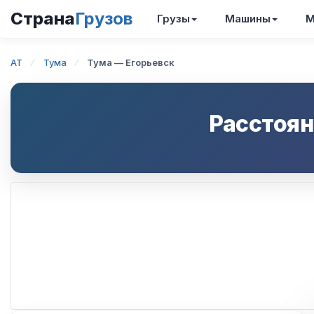
Страна
Грузов
Грузы
Машины
М
AT
Тума
Тума — Егорьевск
Расстоян