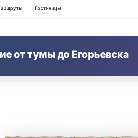
аршруты
Гостиницы
ие от
тумы
до
Егорьевска