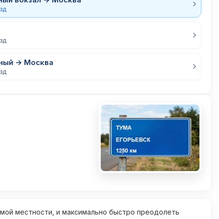
езд
езд
ный → Москва
езд
омой местности, и максимально быстро преодолеть