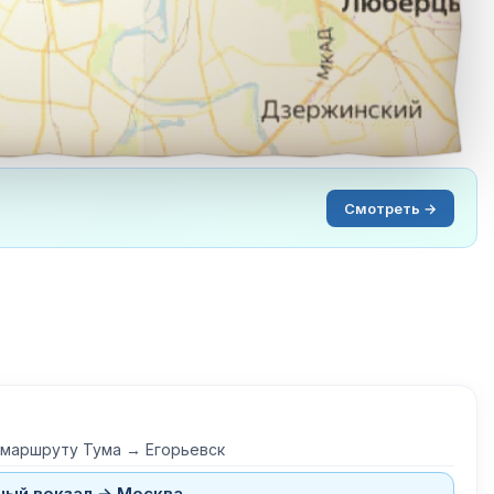
Смотреть →
 маршруту Тума → Егорьевск
ный вокзал → Москва