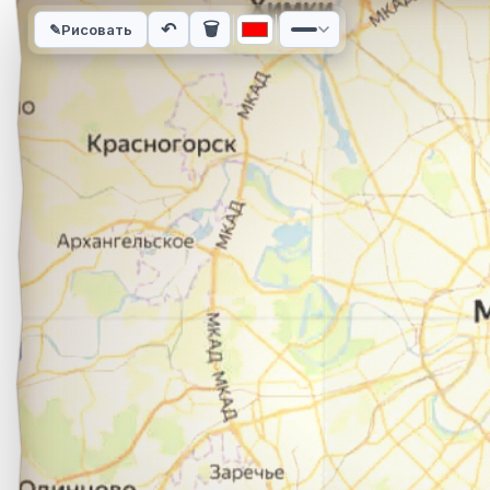
Интерактивная карта автомобильного маршрута из города Т
↶
🗑
✎
Рисовать