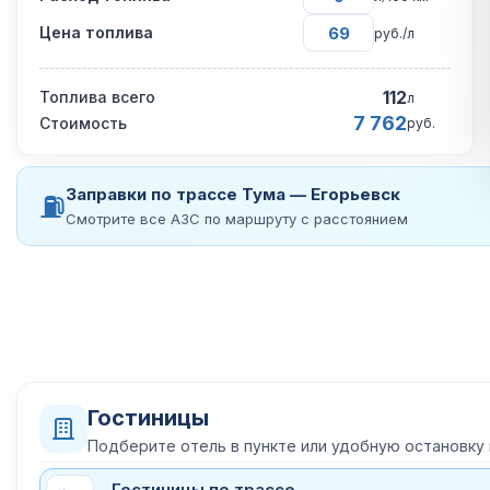
Цена топлива
руб./л
112
Топлива всего
л
7 762
Стоимость
руб.
Заправки по трассе Тума — Егорьевск
⛽
Смотрите все АЗС по маршруту с расстоянием
Гостиницы
Подберите отель в пункте или удобную остановку
Гостиницы по трассе