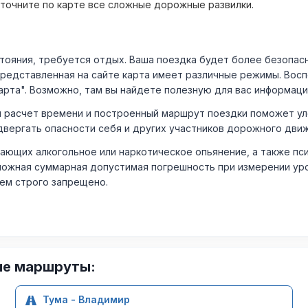
уточните по карте все сложные дорожные развилки.
ния, требуется отдых. Ваша поездка будет более безопасно
Представленная на сайте карта имеет различные режимы. Вос
арта". Возможно, там вы найдете полезную для вас информаци
расчет времени и построенный маршрут поездки поможет уло
двергать опасности себя и других участников дорожного дви
ающих алкогольное или наркотическое опьянение, а также пс
ожная суммарная допустимая погрешность при измерении уровня
лем строго запрещено.
ие маршруты:
Тума - Владимир