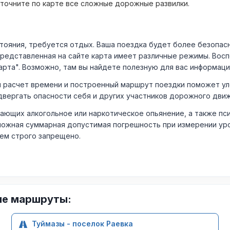
уточните по карте все сложные дорожные развилки.
ния, требуется отдых. Ваша поездка будет более безопасно
Представленная на сайте карта имеет различные режимы. Вос
арта". Возможно, там вы найдете полезную для вас информаци
расчет времени и построенный маршрут поездки поможет уло
двергать опасности себя и других участников дорожного дви
ающих алкогольное или наркотическое опьянение, а также пс
ожная суммарная допустимая погрешность при измерении уровня
лем строго запрещено.
ие маршруты:
Туймазы - поселок Раевка