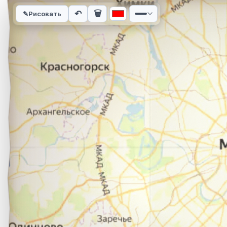
Интерактивная карта автомобильного маршрута из города Т
↶
🗑
✎
Рисовать