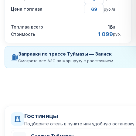
Цена топлива
руб./л
16
Топлива всего
л
1 099
Стоимость
руб.
Заправки по трассе Туймазы — Заинск
⛽
Смотрите все АЗС по маршруту с расстоянием
Гостиницы
Подберите отель в пункте или удобную остановку
Отели в Туймазах