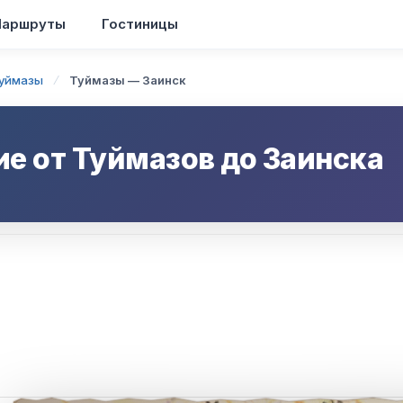
аршруты
Гостиницы
уймазы
Туймазы — Заинск
ие от
Туймазов
до
Заинска