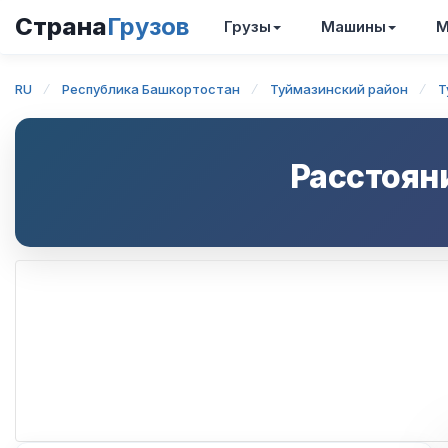
Страна
Грузов
Грузы
Машины
М
RU
Республика Башкортостан
Туймазинский район
Т
Расстоян