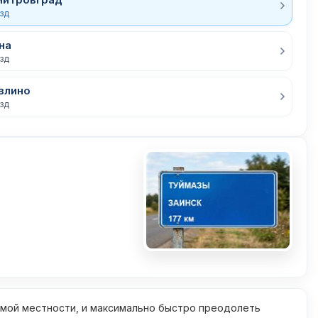
езд
на
езд
влино
езд
омой местности, и максимально быстро преодолеть