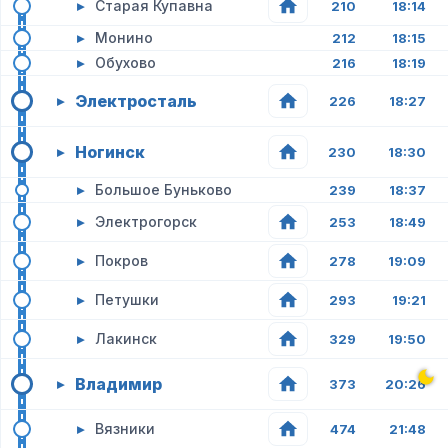
▸
Старая Купавна
210
18:14
▸
Монино
212
18:15
▸
Обухово
216
18:19
Электросталь
▸
226
18:27
Ногинск
▸
230
18:30
▸
Большое Буньково
239
18:37
▸
Электрогорск
253
18:49
▸
Покров
278
19:09
▸
Петушки
293
19:21
▸
Лакинск
329
19:50
Владимир
▸
373
20:26
▸
Вязники
474
21:48