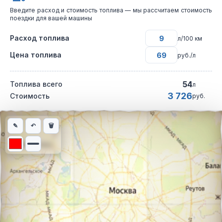
Введите расход и стоимость топлива — мы рассчитаем стоимость
поездки для вашей машины
Расход топлива
л/100 км
Цена топлива
руб./л
54
Топлива всего
л
3 726
Стоимость
руб.
Интерактивная карта автомобильного маршрута из города Тве
✎
↶
🗑