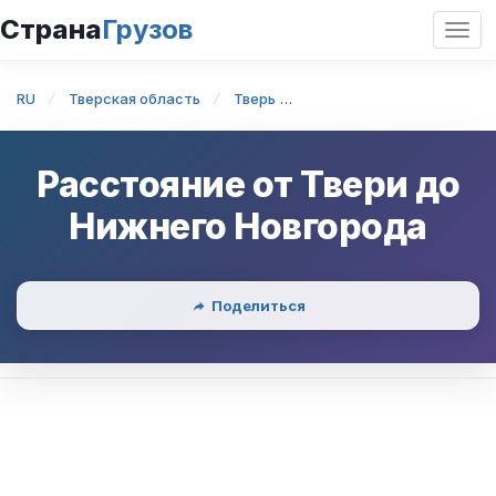
Страна
Грузов
Откр
нави
RU
Тверская область
Тверь
Тверь — Нижний Новгор
Расстояние от
Твери
до
Нижнего Новгорода
Поделиться