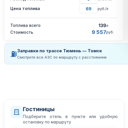
Цена топлива
руб./л
139
Топлива всего
л
9 557
Стоимость
руб.
Заправки по трассе Тюмень — Томск
⛽
Смотрите все АЗС по маршруту с расстоянием
Гостиницы
Подберите отель в пункте или удобную
остановку по маршруту