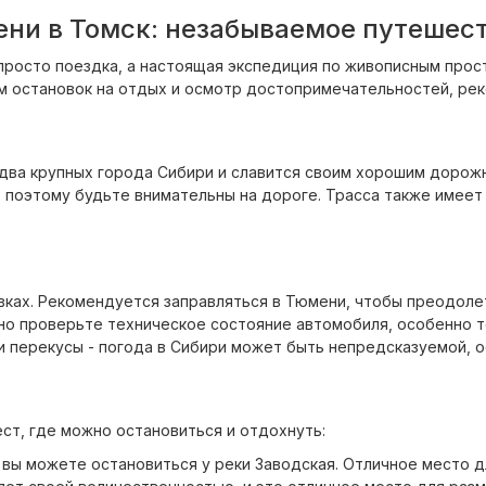
ни в Томск: незабываемое путешес
 просто поездка, а настоящая экспедиция по живописным про
том остановок на отдых и осмотр достопримечательностей, ре
два крупных города Сибири и славится своим хорошим дорожн
 поэтому будьте внимательны на дороге. Трасса также имеет 
вках. Рекомендуется заправляться в Тюмени, чтобы преодоле
о проверьте техническое состояние автомобиля, особенно т
 перекусы - погода в Сибири может быть непредсказуемой, о
ст, где можно остановиться и отдохнуть:
вы можете остановиться у реки Заводская. Отличное место дл