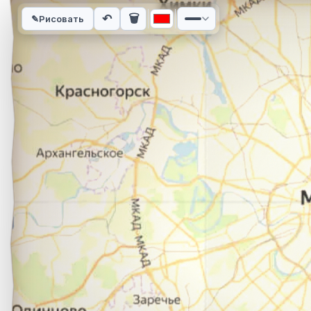
Интерактивная карта автомобильного маршрута из города Т
↶
🗑
✎
Рисовать