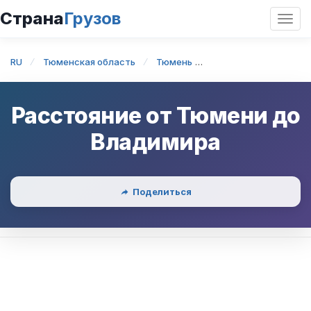
Страна
Грузов
Откр
нави
RU
Тюменская область
Тюмень
Тюмень — Владими
Расстояние от
Тюмени
до
Владимира
Поделиться