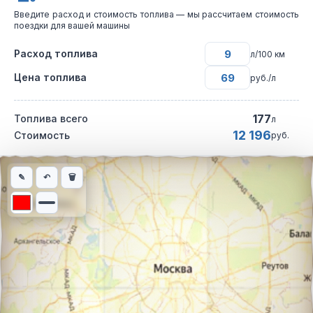
Введите расход и стоимость топлива — мы рассчитаем стоимость
поездки для вашей машины
Расход топлива
л/100 км
Цена топлива
руб./л
177
Топлива всего
л
12 196
Стоимость
руб.
Интерактивная карта автомобильного маршрута из города Тю
✎
↶
🗑