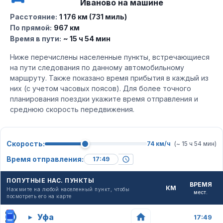
Иваново на машине
Расстояние:
1 176 км (731 миль)
По прямой:
967 км
Время в пути:
~ 15 ч 54 мин
Ниже перечислены населенные пункты, встречающиеся
на пути следования по данному автомобильному
маршруту. Также показано время прибытия в каждый из
них (с учетом часовых поясов). Для более точного
планирования поездки укажите время отправления и
среднюю скорость передвижения.
Скорость:
74 км/ч
(~ 15 ч 54 мин)
Время отправления:
ПОПУТНЫЕ НАС. ПУНКТЫ
ВРЕМЯ
КМ
Нажмите на любой населенный пункт, чтобы
мест.
посмотреть его на карте
Уфа
▸
17:49