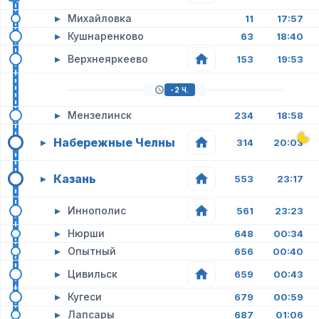
▸
Михайловка
11
17:57
▸
Кушнаренково
63
18:40
▸
Верхнеяркеево
153
19:53
-2 Ч.
▸
Мензелинск
234
18:58
Набережные Челны
▸
314
20:03
Казань
▸
553
23:17
▸
Иннополис
561
23:23
▸
Нюрши
648
00:34
▸
Опытный
656
00:40
▸
Цивильск
659
00:43
▸
Кугеси
679
00:59
▸
Лапсары
687
01:06