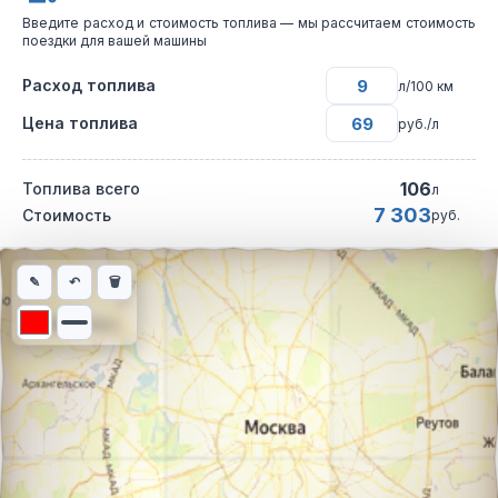
Введите расход и стоимость топлива — мы рассчитаем стоимость
поездки для вашей машины
Расход топлива
л/100 км
Цена топлива
руб./л
106
Топлива всего
л
7 303
Стоимость
руб.
Интерактивная карта автомобильного маршрута из города Уфа
✎
↶
🗑