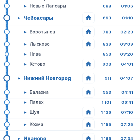
▸
Новые Лапсары
688
01:06
Чебоксары
▸
693
01:10
▸
Воротынец
783
02:23
▸
Лысково
839
03:09
▸
Нива
853
03:20
▸
Кстово
903
04:01
Нижний Новгород
▸
911
04:07
▸
Балахна
953
04:41
▸
Палех
1 101
06:41
▸
Шуя
1 136
07:10
▸
Кохма
1 155
07:25
Иваново
▸
1 166
07:34