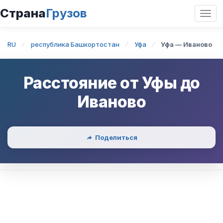
Страна
Грузов
Откр
нави
RU
республика Башкортостан
Уфа
Уфа — Иваново
Расстояние от
Уфы
до
Иваново
Поделиться