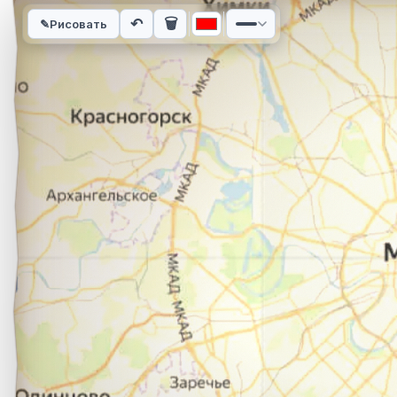
Интерактивная карта автомобильного маршрута из города У
↶
🗑
✎
Рисовать