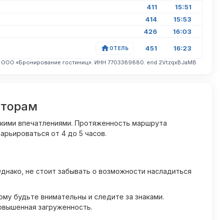
411
15:51
414
15:53
426
16:03
451
16:23
ОТЕЛЬ
. ООО «Бронирование гостиниц». ИНН 7703389880. erid 2VtzqxBJaMB
сторам
ркими впечатлениями. Протяженность маршрута
арьироваться от 4 до 5 часов.
днако, не стоит забывать о возможности насладиться
му будьте внимательны и следите за знаками.
овышенная загруженность.