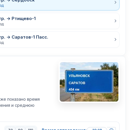
езд
тр. → Ртищево-1
езд
р. → Саратов-1 Пасс.
езд
кже показано время
вления и среднюю