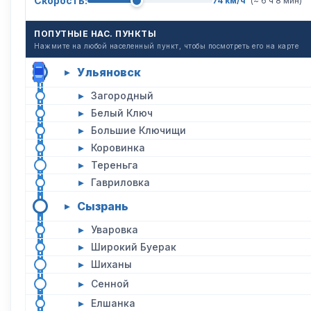
Скорость:
74 км/ч
(~ 6 ч 8 мин)
ПОПУТНЫЕ НАС. ПУНКТЫ
Нажмите на любой населенный пункт, чтобы посмотреть его на карте
Ульяновск
▸
▸
Загородный
▸
Белый Ключ
▸
Большие Ключищи
▸
Коровинка
▸
Тереньга
▸
Гавриловка
Сызрань
▸
▸
Уваровка
▸
Широкий Буерак
▸
Шиханы
▸
Сенной
▸
Елшанка