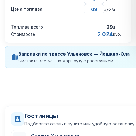
Цена топлива
руб./л
29
Топлива всего
л
2 024
Стоимость
руб.
Заправки по трассе Ульяновск — Йошкар-Ола
⛽
Смотрите все АЗС по маршруту с расстоянием
Гостиницы
Подберите отель в пункте или удобную остановку
Отели в Ульяновске