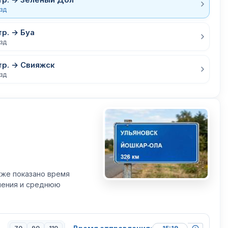
езд
р. → Буа
езд
тр. → Свияжск
езд
кже показано время
вления и среднюю