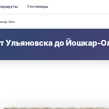
аршруты
Гостиницы
шкар-Ола
от
Ульяновска
до
Йошкар-О