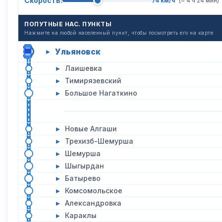
Скорость:
74 км/ч
(~ 4 ч 24 мин)
ПОПУТНЫЕ НАС. ПУНКТЫ
Нажмите на любой населенный пункт, чтобы посмотреть его на карте
Ульяновск
▸
▸
Лаишевка
▸
Тимирязевский
▸
Большое Нагаткино
▸
Новые Алгаши
▸
Трехизб-Шемурша
▸
Шемурша
▸
Шыгырдан
▸
Батырево
▸
Комсомольское
▸
Александровка
▸
Караклы