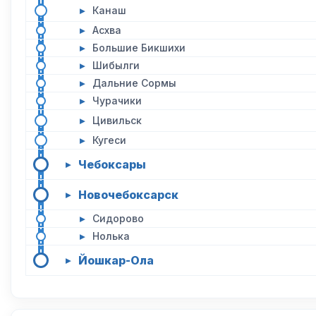
▸
Канаш
▸
Асхва
▸
Большие Бикшихи
▸
Шибылги
▸
Дальние Сормы
▸
Чурачики
▸
Цивильск
▸
Кугеси
Чебоксары
▸
Новочебоксарск
▸
▸
Сидорово
▸
Нолька
Йошкар-Ола
▸