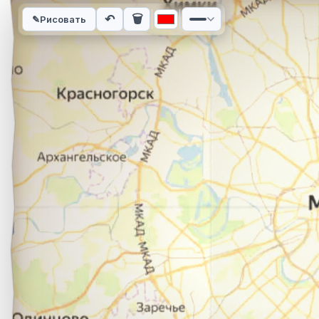
Интерактивная карта автомобильного маршрута из города У
↶
🗑
✎
Рисовать