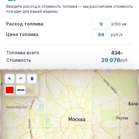
Введите расход и стоимость топлива — мы рассчитаем стоимость
поездки для вашей машины
Расход топлива
л/100 км
Цена топлива
руб./л
434
Топлива всего
л
29 976
Стоимость
руб.
Интерактивная карта автомобильного маршрута из города Уяр
✎
↶
🗑