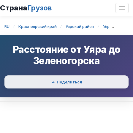
Страна
Грузов
Откр
нави
RU
Красноярский край
Уярский район
Уяр
Уяр — 
Расстояние от
Уяра
до
Зеленогорска
Поделиться