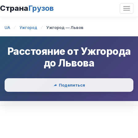
Страна
Грузов
Откр
нави
UA
Ужгород
Ужгород — Львов
Расстояние от
Ужгорода
до
Львова
Поделиться