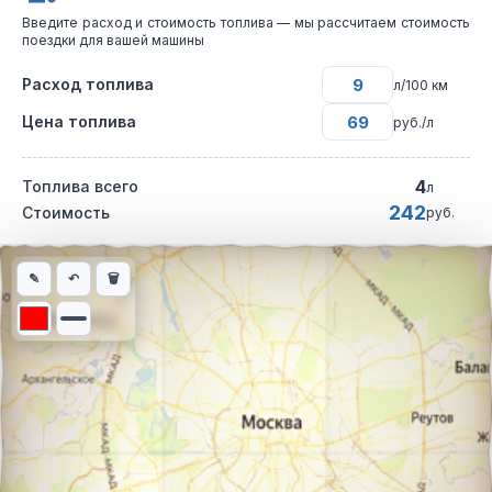
Введите расход и стоимость топлива — мы рассчитаем стоимость
поездки для вашей машины
Расход топлива
л/100 км
Цена топлива
руб./л
4
Топлива всего
л
242
Стоимость
руб.
Интерактивная карта автомобильного маршрута из города Уж
✎
↶
🗑