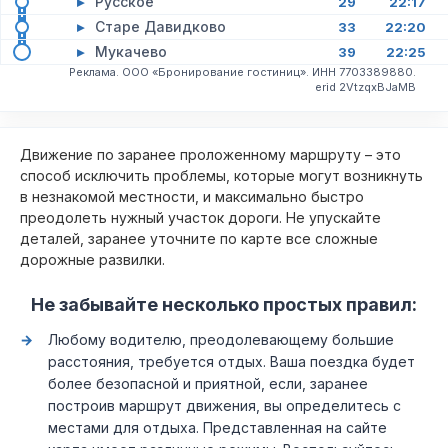
▸
Русское
29
22:17
▸
Старе Давидково
33
22:20
▸
Мукачево
39
22:25
Реклама. ООО «Бронирование гостиниц». ИНН 7703389880.
erid 2VtzqxBJaMB
Движение по заранее проложенному маршруту – это
способ исключить проблемы, которые могут возникнуть
в незнакомой местности, и максимально быстро
преодолеть нужный участок дороги. Не упускайте
деталей, заранее уточните по карте все сложные
дорожные развилки.
Не забывайте несколько простых правил:
Любому водителю, преодолевающему большие
расстояния, требуется отдых. Ваша поездка будет
более безопасной и приятной, если, заранее
построив маршрут движения, вы определитесь с
местами для отдыха. Представленная на сайте