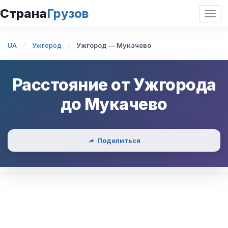
Страна
Грузов
Откр
нави
UA
Ужгород
Ужгород — Мукачево
Расстояние от
Ужгорода
до
Мукачево
Поделиться