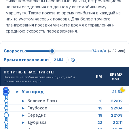
Ниже перечислены населенные пункты, встречающиеся
на пути следования по данному автомобильному
маршруту. Также показано время прибытия в каждый из
них (с учетом часовых поясов). Для более точного
планирования поездки укажите время отправления и
среднюю скорость передвижения.
Скорость:
74 км/ч
(~ 32 мин)
Время отправления:
ПОПУТНЫЕ НАС. ПУНКТЫ
ВРЕМЯ
КМ
Нажмите на любой населенный пункт, чтобы
мест.
посмотреть его на карте
Ужгород
▸
21:54
▸
Великие Лазы
11
22:02
▸
Глубокое
13
22:04
▸
Середнє
18
22:08
▸
Дубрівка
22
22:11