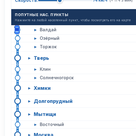
Скорость:
74 км/ч
(~ 11 ч 3 мин)
ПОПУТНЫЕ НАС. ПУНКТЫ
Нажмите на любой населенный пункт, чтобы посмотреть его на карте
▸
Валдай
▸
Озёрный
▸
Торжок
Тверь
▸
▸
Клин
▸
Солнечногорск
Химки
▸
Долгопрудный
▸
Мытищи
▸
▸
Восточный
Москва
▸