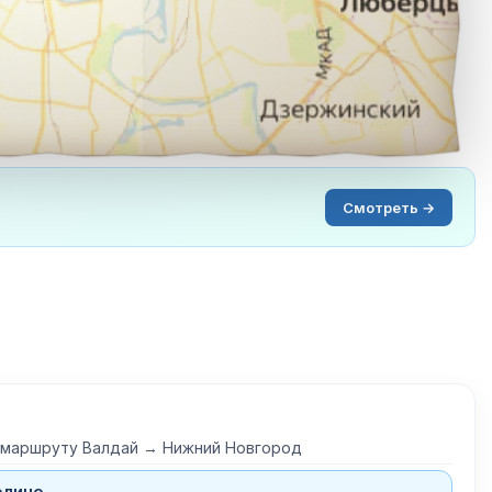
Смотреть →
о маршруту Валдай → Нижний Новгород
олино