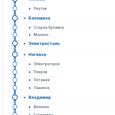
▸
Реутов
Балашиха
▸
▸
Старая Купавна
▸
Монино
Электросталь
▸
Ногинск
▸
▸
Электрогорск
▸
Покров
▸
Петушки
▸
Лакинск
Владимир
▸
▸
Вязники
▸
Гороховец