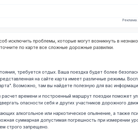
Реклама
об исключить проблемы, которые могут возникнуть в незнак
уточните по карте все сложные дорожные развилки.
ния, требуется отдых. Ваша поездка будет более безопасно
Представленная на сайте карта имеет различные режимы. Вос
арта". Возможно, там вы найдете полезную для вас информаци
расчет времени и построенный маршрут поездки поможет уло
двергать опасности себя и других участников дорожного дви
ающих алкогольное или наркотическое опьянение, а также пс
ожная суммарная допустимая погрешность при измерении уровня
лем строго запрещено.