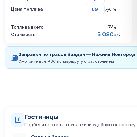
Цена топлива
руб./л
74
Топлива всего
л
5 080
Стоимость
руб.
Заправки по трассе Валдай — Нижний Новгород
⛽
Смотрите все АЗС по маршруту с расстоянием
Гостиницы
Подберите отель в пункте или удобную остановку
Отели в Валдае