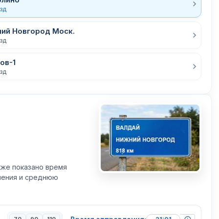
езд
ний Новгород Моск.
езд
ов-1
езд
кже показано время
вления и среднюю