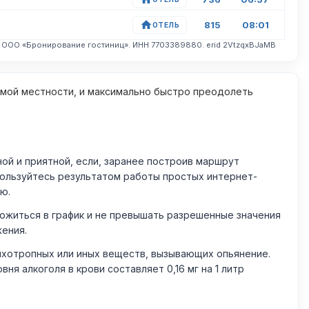
815
08:01
ОТЕЛЬ
. ООО «Бронирование гостиниц». ИНН 7703389880. erid 2VtzqxBJaMB
омой местности, и максимально быстро преодолеть
й и приятной, если, заранее построив маршрут
пользуйтесь результатом работы простых интернет-
ю.
житься в график и не превышать разрешенные значения
жения.
ихотропных или иных веществ, вызывающих опьянение.
 алкоголя в крови составляет 0,16 мг на 1 литр