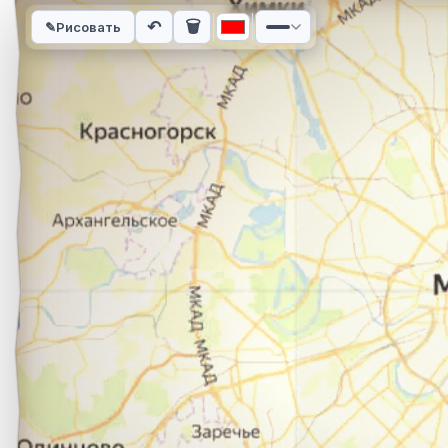
Интерактивная карта автомобильного маршрута из города В
↶
🗑
✎
Рисовать