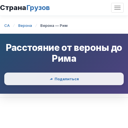
Страна
Грузов
Откр
нави
CA
Верона
Верона — Рим
Расстояние от
вероны
до
Рима
Поделиться