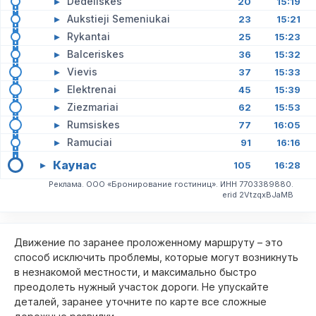
▸
Dedeliskes
20
15:19
▸
Aukstieji Semeniukai
23
15:21
▸
Rykantai
25
15:23
▸
Balceriskes
36
15:32
▸
Vievis
37
15:33
▸
Elektrenai
45
15:39
▸
Ziezmariai
62
15:53
▸
Rumsiskes
77
16:05
▸
Ramuciai
91
16:16
Каунас
▸
105
16:28
Реклама. ООО «Бронирование гостиниц». ИНН 7703389880.
erid 2VtzqxBJaMB
Движение по заранее проложенному маршруту – это
способ исключить проблемы, которые могут возникнуть
в незнакомой местности, и максимально быстро
преодолеть нужный участок дороги. Не упускайте
деталей, заранее уточните по карте все сложные