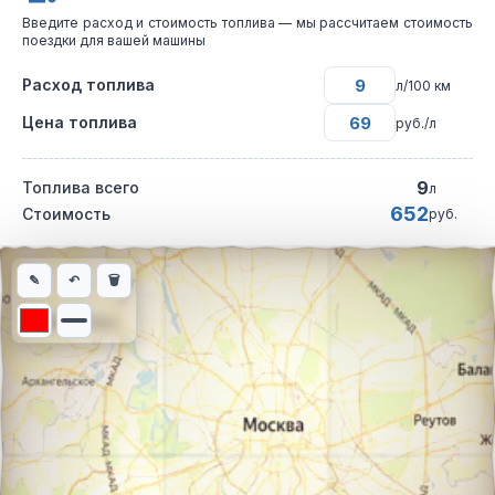
Введите расход и стоимость топлива — мы рассчитаем стоимость
поездки для вашей машины
Расход топлива
л/100 км
Цена топлива
руб./л
9
Топлива всего
л
652
Стоимость
руб.
Интерактивная карта автомобильного маршрута из города Вил
✎
↶
🗑