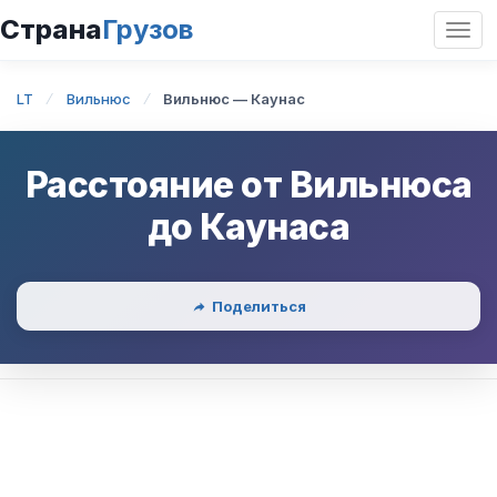
Страна
Грузов
Откр
нави
LT
Вильнюс
Вильнюс — Каунас
Расстояние от
Вильнюса
до
Каунаса
Поделиться