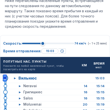
Ниже перечислены населенные пункты, встречающиеся
на пути следования по данному автомобильному
маршруту. Также показано время прибытия в каждый из
них (с учетом часовых поясов). Для более точного
планирования поездки укажите время отправления и
среднюю скорость передвижения.
Скорость:
74 км/ч
(~ 1 ч 25 мин)
Время отправления:
ПОПУТНЫЕ НАС. ПУНКТЫ
ВРЕМЯ
КМ
Нажмите на любой населенный пункт, чтобы
мест.
посмотреть его на карте
Вильнюс
▸
15:03
▸
Neravai
14
15:14
▸
Григишкес
16
15:15
▸
Salos
16
15:15
▸
Moluvenai
20
15:19