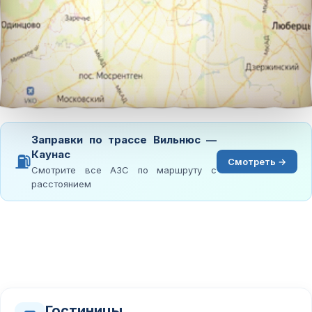
Заправки по трассе Вильнюс —
Каунас
⛽
Смотреть →
Смотрите все АЗС по маршруту с
расстоянием
Гостиницы