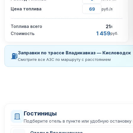
Цена топлива
руб./л
21
Топлива всего
л
1 459
Стоимость
руб.
Заправки по трассе Владикавказ — Кисловодск
⛽
Смотрите все АЗС по маршруту с расстоянием
Гостиницы
Подберите отель в пункте или удобную остановку
Отели в Владикавказе