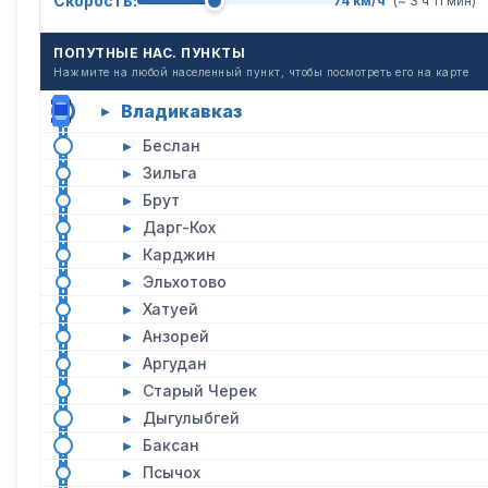
Скорость:
74 км/ч
(~ 3 ч 11 мин)
ПОПУТНЫЕ НАС. ПУНКТЫ
Нажмите на любой населенный пункт, чтобы посмотреть его на карте
Владикавказ
▸
▸
Беслан
▸
Зильга
▸
Брут
▸
Дарг-Кох
▸
Карджин
▸
Эльхотово
▸
Хатуей
▸
Анзорей
▸
Аргудан
▸
Старый Черек
▸
Дыгулыбгей
▸
Баксан
▸
Псычох