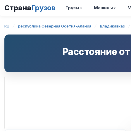
Страна
Грузов
Грузы
Машины
М
RU
республика Северная Осетия-Алания
Владикавказ
Расстояние о