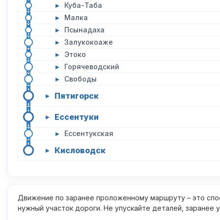
▸
Куба-Таба
▸
Малка
▸
Псынадаха
▸
Залукокоаже
▸
Этоко
▸
Горячеводский
▸
Свободы
Пятигорск
▸
Ессентуки
▸
▸
Ессентукская
Кисловодск
▸
Движение по заранее проложенному маршруту – это спос
нужный участок дороги. Не упускайте деталей, заранее 