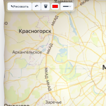
Интерактивная карта автомобильного маршрута из города В
↶
🗑
✎
Рисовать