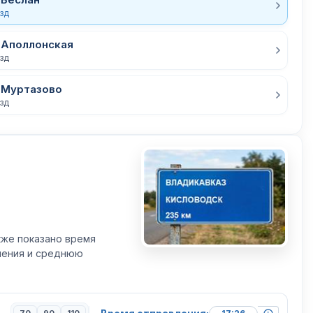
езд
 Аполлонская
езд
 Муртазово
езд
кже показано время
вления и среднюю