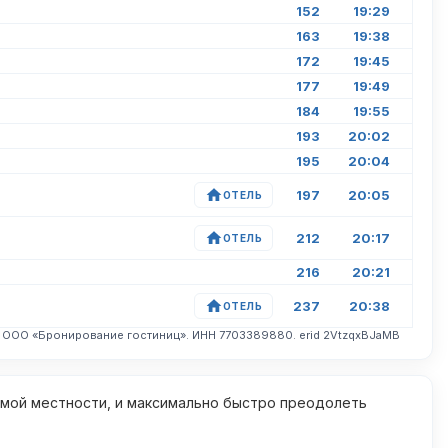
152
19:29
163
19:38
172
19:45
177
19:49
184
19:55
193
20:02
195
20:04
197
20:05
ОТЕЛЬ
212
20:17
ОТЕЛЬ
216
20:21
237
20:38
ОТЕЛЬ
. ООО «Бронирование гостиниц». ИНН 7703389880. erid 2VtzqxBJaMB
омой местности, и максимально быстро преодолеть