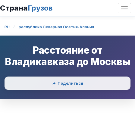
Страна
Грузов
Откр
нави
RU
республика Северная Осетия-Алания
Владикавказ
Расстояние от
Владикавказа
до
Москвы
Поделиться