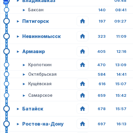
Владикавказ
▸
06:48
▸
Баксан
140
08:41
Пятигорск
▸
197
09:27
Невинномысск
▸
323
11:09
Армавир
▸
405
12:16
▸
Кропоткин
470
13:09
▸
Октябрьская
584
14:41
▸
Кущёвская
616
15:07
▸
Самарское
659
15:42
Батайск
▸
678
15:57
Ростов-на-Дону
▸
697
16:13