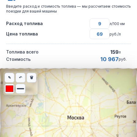
Введите расход и стоимость топлива — мы рассчитаем стоимость
поездки для вашей машины
Расход топлива
л/100 км
Цена топлива
руб./л
159
Топлива всего
л
10 967
Стоимость
руб.
Интерактивная карта автомобильного маршрута из города Вла
✎
↶
🗑