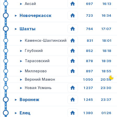
▸
Аксай
697
16:13
Новочеркасск
▸
723
16:34
Шахты
▸
764
17:07
▸
Каменск-Шахтинский
831
18:01
▸
Глубокий
852
18:18
▸
Тарасовский
878
18:39
▸
Миллерово
897
18:55
▸
Верхний Мамон
1 050
20:59
▸
Новая Усмань
1 237
23:30
Воронеж
▸
1 245
23:37
Елец
▸
1 380
01:26