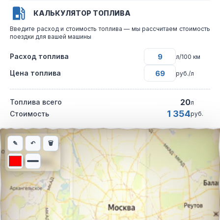
КАЛЬКУЛЯТОР ТОПЛИВА
Введите расход и стоимость топлива — мы рассчитаем стоимость
поездки для вашей машины
Расход топлива
л/100 км
Цена топлива
руб./л
20
Топлива всего
л
1 354
Стоимость
руб.
Интерактивная карта автомобильного маршрута из города Вла
✎
↶
🗑