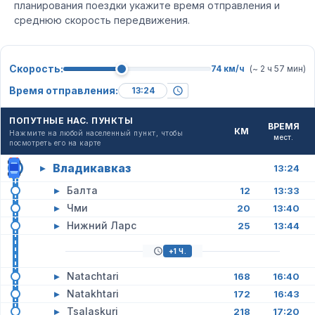
планирования поездки укажите время отправления и
среднюю скорость передвижения.
Скорость:
74 км/ч
(~ 2 ч 57 мин)
Время отправления:
ПОПУТНЫЕ НАС. ПУНКТЫ
ВРЕМЯ
КМ
Нажмите на любой населенный пункт, чтобы
мест.
посмотреть его на карте
Владикавказ
▸
13:24
▸
Балта
12
13:33
▸
Чми
20
13:40
▸
Нижний Ларс
25
13:44
+1 Ч.
▸
Natachtari
168
16:40
▸
Natakhtari
172
16:43
▸
Tsalaskuri
218
17:20