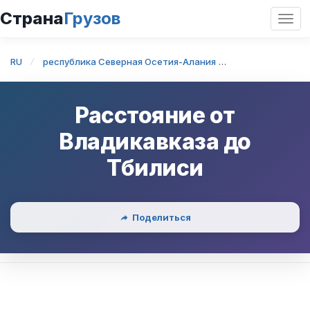
Страна
Грузов
Откр
нави
RU
республика Северная Осетия-Алания
Владикавказ
Расстояние от
Владикавказа
до
Тбилиси
Поделиться