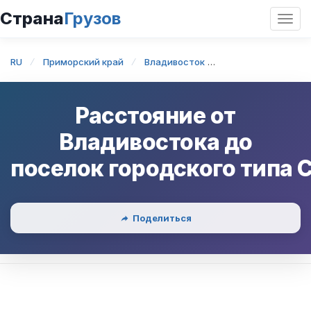
Страна
Грузов
Откр
нави
RU
Приморский край
Владивосток
Владивосток — по
Расстояние от
Владивостока
до
поселок городского типа 
Поделиться