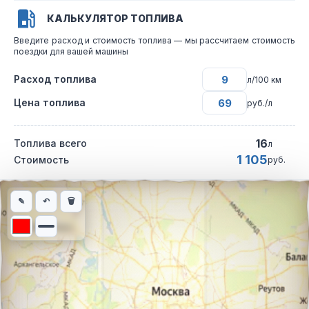
КАЛЬКУЛЯТОР ТОПЛИВА
Введите расход и стоимость топлива — мы рассчитаем стоимость
поездки для вашей машины
Расход топлива
л/100 км
Цена топлива
руб./л
16
Топлива всего
л
1 105
Стоимость
руб.
Интерактивная карта автомобильного маршрута из города Вла
✎
↶
🗑