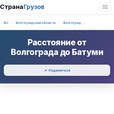
Страна
Грузов
Откр
нави
RU
Волгоградская область
Волгоград
Волгоград — 
Расстояние от
Волгограда
до
Батуми
Поделиться