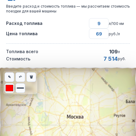
Введите расход и стоимость топлива — мы рассчитаем стоимость
поездки для вашей машины
Расход топлива
л/100 км
Цена топлива
руб./л
109
Топлива всего
л
7 514
Стоимость
руб.
Интерактивная карта автомобильного маршрута из города Вол
✎
↶
🗑