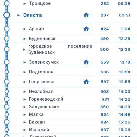
▸
Троицкое
282
09:39
Элиста
▸
297
09:51
▸
Арзгир
424
11:34
▸
Будённовск
490
12:28
городское поселение
▸
500
12:36
Будённовск
▸
Зеленокумск
553
13:19
▸
Подгорная
596
13:54
▸
Георгиевск
597
13:55
▸
Незлобная
608
14:03
▸
Горячеводский
631
14:22
▸
Залукокоаже
650
14:38
▸
Малка
664
14:49
▸
Баксан
684
15:05
▸
Исламей
687
15:08