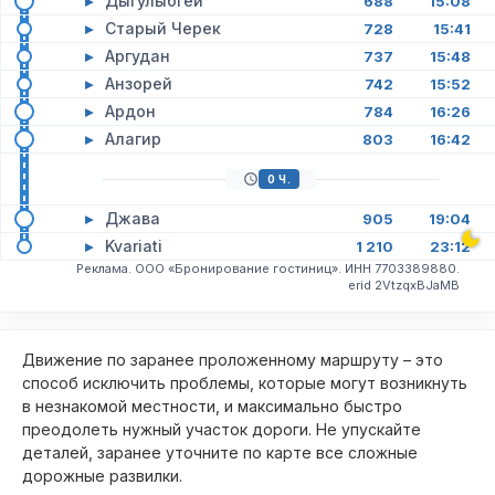
▸
Дыгулыбгей
688
15:08
▸
Старый Черек
728
15:41
▸
Аргудан
737
15:48
▸
Анзорей
742
15:52
▸
Ардон
784
16:26
▸
Алагир
803
16:42
0 Ч.
▸
Джава
905
19:04
▸
Kvariati
1 210
23:12
Реклама. ООО «Бронирование гостиниц». ИНН 7703389880.
erid 2VtzqxBJaMB
Движение по заранее проложенному маршруту – это
способ исключить проблемы, которые могут возникнуть
в незнакомой местности, и максимально быстро
преодолеть нужный участок дороги. Не упускайте
деталей, заранее уточните по карте все сложные
дорожные развилки.