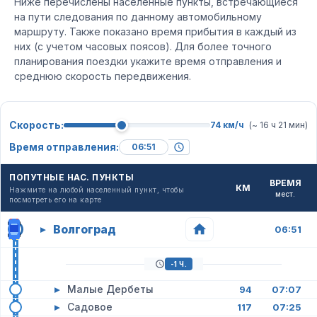
Ниже перечислены населенные пункты, встречающиеся
на пути следования по данному автомобильному
маршруту. Также показано время прибытия в каждый из
них (с учетом часовых поясов). Для более точного
планирования поездки укажите время отправления и
среднюю скорость передвижения.
Скорость:
74 км/ч
(~ 16 ч 21 мин)
Время отправления:
ПОПУТНЫЕ НАС. ПУНКТЫ
ВРЕМЯ
КМ
Нажмите на любой населенный пункт, чтобы
мест.
посмотреть его на карте
Волгоград
▸
06:51
-1 Ч.
▸
Малые Дербеты
94
07:07
▸
Садовое
117
07:25