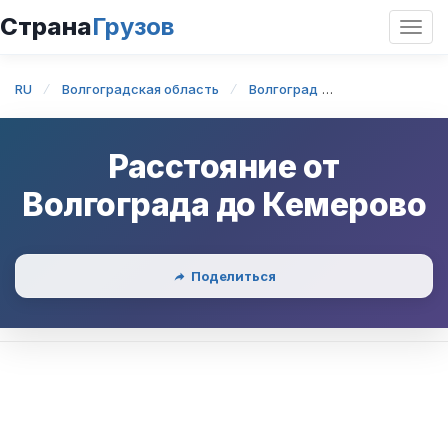
Страна
Грузов
Откр
нави
RU
Волгоградская область
Волгоград
Волгоград — 
Расстояние от
Волгограда
до
Кемерово
Поделиться