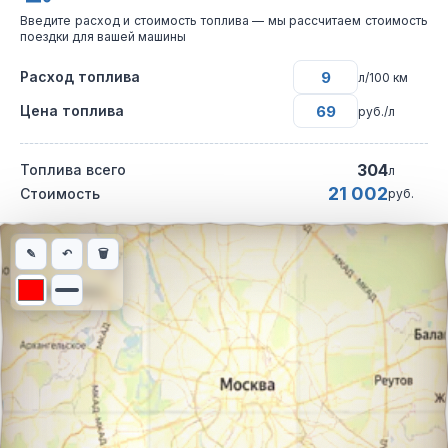
Введите расход и стоимость топлива — мы рассчитаем стоимость
поездки для вашей машины
Расход топлива
л/100 км
Цена топлива
руб./л
304
Топлива всего
л
21 002
Стоимость
руб.
Интерактивная карта автомобильного маршрута из города Вол
✎
↶
🗑