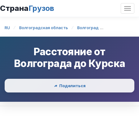
Страна
Грузов
Откр
нави
RU
Волгоградская область
Волгоград
Волгоград — К
Расстояние от
Волгограда
до
Курска
Поделиться