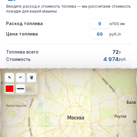
Введите расход и стоимость топлива — мы рассчитаем стоимость
поездки для вашей машины
Расход топлива
л/100 км
Цена топлива
руб./л
72
Топлива всего
л
4 974
Стоимость
руб.
Интерактивная карта автомобильного маршрута из города Вол
✎
↶
🗑