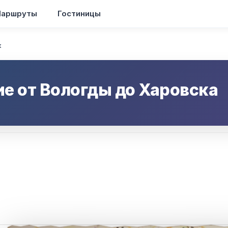
аршруты
Гостиницы
к
ие от
Вологды
до
Харовска