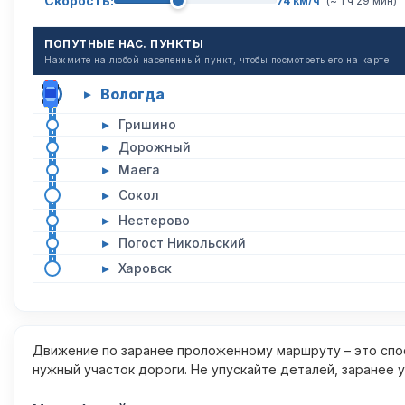
Скорость:
74 км/ч
(~ 1 ч 29 мин)
ПОПУТНЫЕ НАС. ПУНКТЫ
Нажмите на любой населенный пункт, чтобы посмотреть его на карте
Вологда
▸
▸
Гришино
▸
Дорожный
▸
Маега
▸
Сокол
▸
Нестерово
▸
Погост Никольский
▸
Харовск
Движение по заранее проложенному маршруту – это спос
нужный участок дороги. Не упускайте деталей, заранее 