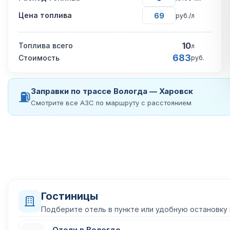
Цена топлива
руб./л
10
Топлива всего
л
683
Стоимость
руб.
Заправки по трассе Вологда — Харовск
⛽
Смотрите все АЗС по маршруту с расстоянием
Гостиницы
Подберите отель в пункте или удобную остановку
Отели в Вологде