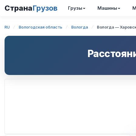
Страна
Грузов
Грузы
Машины
М
RU
Вологодская область
Вологда
Вологда — Харовс
Расстоян