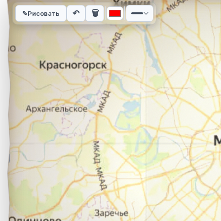
Интерактивная карта автомобильного маршрута из города В
↶
🗑
✎
Рисовать