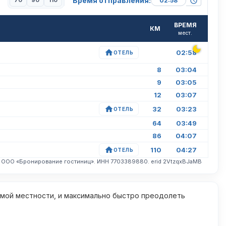
Время отправления:
70
90
110
ВРЕМЯ
КМ
мест.
02:58
ОТЕЛЬ
8
03:04
9
03:05
12
03:07
32
03:23
ОТЕЛЬ
64
03:49
86
04:07
110
04:27
ОТЕЛЬ
. ООО «Бронирование гостиниц». ИНН 7703389880. erid 2VtzqxBJaMB
омой местности, и максимально быстро преодолеть