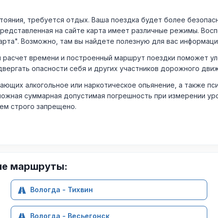
ния, требуется отдых. Ваша поездка будет более безопасно
Представленная на сайте карта имеет различные режимы. Вос
арта". Возможно, там вы найдете полезную для вас информаци
расчет времени и построенный маршрут поездки поможет уло
двергать опасности себя и других участников дорожного дви
ающих алкогольное или наркотическое опьянение, а также пс
ожная суммарная допустимая погрешность при измерении уровня
лем строго запрещено.
ие маршруты:
Вологда - Тихвин
Вологда - Весьегонск