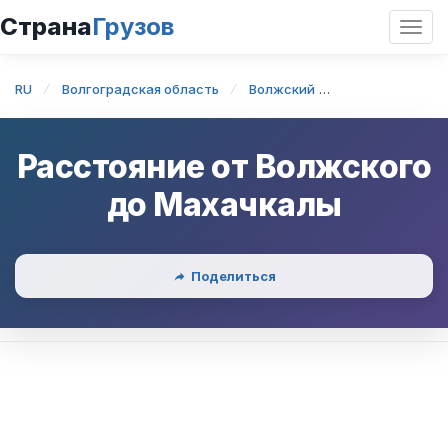
Страна
Грузов
Откр
нави
RU
Волгоградская область
Волжский
Волжский — М
Расстояние от
Волжского
до
Махачкалы
Поделиться