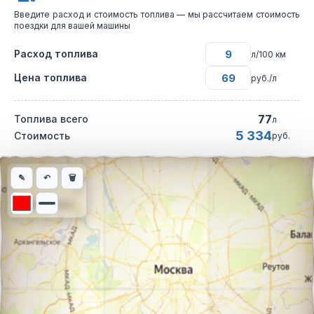
Введите расход и стоимость топлива — мы рассчитаем стоимость
поездки для вашей машины
Расход топлива
л/100 км
Цена топлива
руб./л
77
Топлива всего
л
5 334
Стоимость
руб.
Интерактивная карта автомобильного маршрута из города Вол
✎
↶
🗑