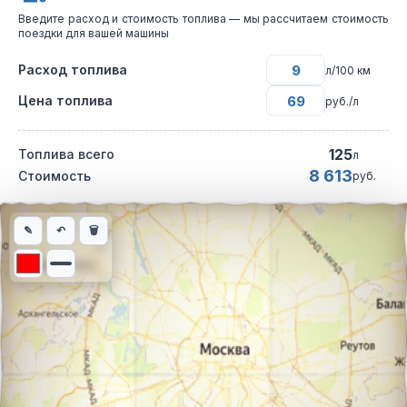
Введите расход и стоимость топлива — мы рассчитаем стоимость
поездки для вашей машины
Расход топлива
л/100 км
Цена топлива
руб./л
125
Топлива всего
л
8 613
Стоимость
руб.
Интерактивная карта автомобильного маршрута из города Во
✎
↶
🗑