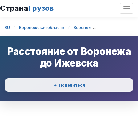
Страна
Грузов
Откр
нави
RU
Воронежская область
Воронеж
Воронеж — Ижев
Расстояние от
Воронежа
до
Ижевска
Поделиться