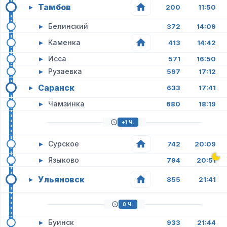
Тамбов
▸
200
11:50
▸
Белинский
372
14:09
▸
Каменка
413
14:42
▸
Исса
571
16:50
▸
Рузаевка
597
17:12
Саранск
▸
633
17:41
▸
Чамзинка
680
18:19
+1 Ч.
▸
Сурское
742
20:09
▸
Языково
794
20:51
Ульяновск
▸
855
21:41
0 Ч.
▸
Буинск
933
21:44