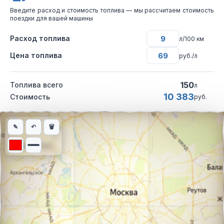
Введите расход и стоимость топлива — мы рассчитаем стоимость
поездки для вашей машины
Расход топлива
л/100 км
Цена топлива
руб./л
150
Топлива всего
л
10 383
Стоимость
руб.
Интерактивная карта автомобильного маршрута из города Во
✎
↶
🗑