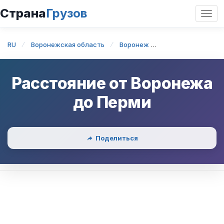
Страна
Грузов
Откр
нави
RU
Воронежская область
Воронеж
Воронеж — Перм
Расстояние от
Воронежа
до
Перми
Поделиться