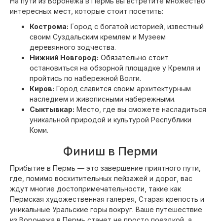
На пути из Воронежа в Пермь вы встретите множество
интересных мест, которые стоит посетить:
Кострома:
Город с богатой историей, известный
своим Суздальским кремлем и Музеем
деревянного зодчества.
Нижний Новгород:
Обязательно стоит
остановиться на обзорной площадке у Кремля и
пройтись по набережной Волги.
Киров:
Город славится своим архитектурным
наследием и живописными набережными.
Сыктывкар:
Место, где вы сможете насладиться
уникальной природой и культурой Республики
Коми.
Финиш в Перми
Прибытие в Пермь — это завершение приятного пути,
где, помимо восхитительных пейзажей и дорог, вас
ждут многие достопримечательности, такие как
Пермская художественная галерея, Старая крепость и
уникальные Уральские горы вокруг. Ваше путешествие
из Воронежа в Пермь станет не просто поездкой, а