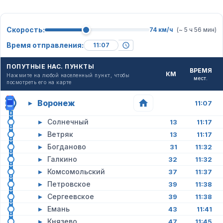
Скорость:
74 км/ч
(~ 5 ч 56 мин)
Время отправления:
ПОПУТНЫЕ НАС. ПУНКТЫ
ВРЕМЯ
КМ
Нажмите на любой населенный пункт, чтобы
мест.
посмотреть его на карте
Воронеж
▸
11:07
▸
Солнечный
13
11:17
▸
Ветряк
13
11:17
▸
Богданово
31
11:32
▸
Галкино
32
11:32
▸
Комсомольский
37
11:37
▸
Петровское
39
11:38
▸
Сергеевское
39
11:38
▸
Емань
43
11:41
▸
Князево
47
11:45