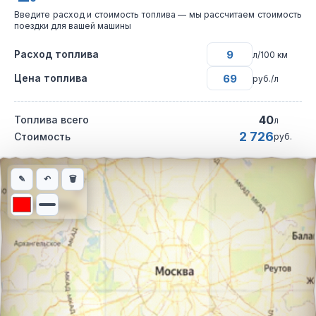
Введите расход и стоимость топлива — мы рассчитаем стоимость
поездки для вашей машины
Расход топлива
л/100 км
Цена топлива
руб./л
40
Топлива всего
л
2 726
Стоимость
руб.
Интерактивная карта автомобильного маршрута из города Во
✎
↶
🗑