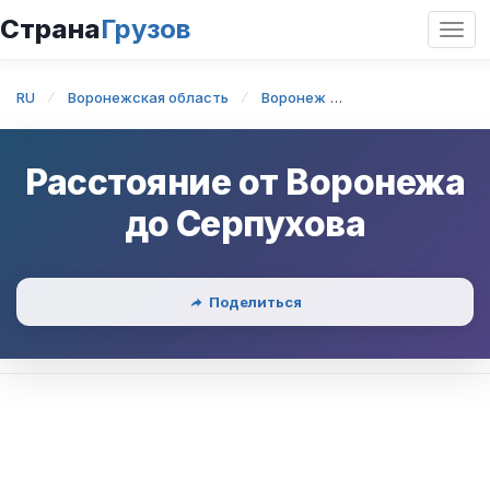
Страна
Грузов
Откр
нави
RU
Воронежская область
Воронеж
Воронеж — Серпу
Расстояние от
Воронежа
до
Серпухова
Поделиться