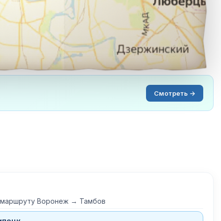
Смотреть →
о маршруту Воронеж → Тамбов
ипецк