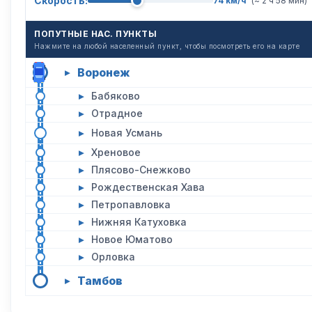
Скорость:
74 км/ч
(~ 2 ч 58 мин)
ПОПУТНЫЕ НАС. ПУНКТЫ
Нажмите на любой населенный пункт, чтобы посмотреть его на карте
Воронеж
▸
▸
Бабяково
▸
Отрадное
▸
Новая Усмань
▸
Хреновое
▸
Плясово-Снежково
▸
Рождественская Хава
▸
Петропавловка
▸
Нижняя Катуховка
▸
Новое Юматово
▸
Орловка
Тамбов
▸