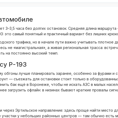
втомобиле
т 3–3,5 часа без долгих остановок. Средняя длина маршрута 
3: это самый понятный и практичный вариант без лишних крюк
дского трафика, но в начале пути важно учитывать плотное д
есь не «магистральная», а живая региональная трасса: встреч
ть на постоянно высокий темп.
су Р-193
у обгоны лучше планировать заранее, особенно за фурами и с
рунт — съезжать для остановки стоит только в оборудованных
нить бак ещё в Воронеже, чтобы не искать АЗС в малых насел
нее загрузить офлайн: в низинах бывают краткие провалы сигн
 через Эртильское направление: здесь проще найти место для
е участки у небольших районных центров — там обычно есть м