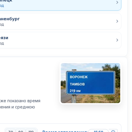
езд
аненбург
езд
рязи
езд
кже показано время
вления и среднюю