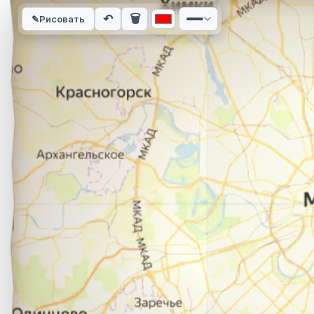
Интерактивная карта автомобильного маршрута из города 
↶
🗑
✎
Рисовать