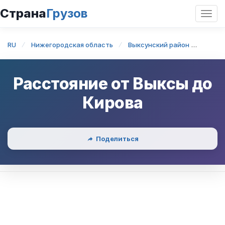
Страна
Грузов
Откр
нави
RU
Нижегородская область
Выксунский район
Выкса
Расстояние от
Выксы
до
Кирова
Поделиться