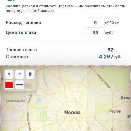
Введите расход и стоимость топлива — мы рассчитаем стоимость
поездки для вашей машины
Расход топлива
л/100 км
Цена топлива
руб./л
62
Топлива всего
л
4 297
Стоимость
руб.
Интерактивная карта автомобильного маршрута из города Вык
✎
↶
🗑