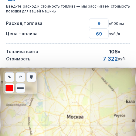
Введите расход и стоимость топлива — мы рассчитаем стоимость
поездки для вашей машины
Расход топлива
л/100 км
Цена топлива
руб./л
106
Топлива всего
л
7 322
Стоимость
руб.
Интерактивная карта автомобильного маршрута из города Вык
✎
↶
🗑