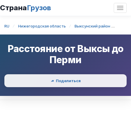
Страна
Грузов
Откр
нави
RU
Нижегородская область
Выксунский район
Выкса
Расстояние от
Выксы
до
Перми
Поделиться