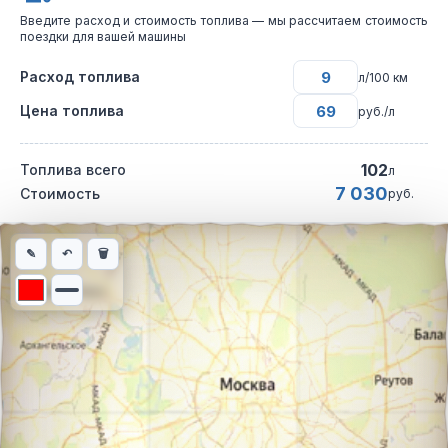
Введите расход и стоимость топлива — мы рассчитаем стоимость
поездки для вашей машины
Расход топлива
л/100 км
Цена топлива
руб./л
102
Топлива всего
л
7 030
Стоимость
руб.
Интерактивная карта автомобильного маршрута из города Юрь
✎
↶
🗑