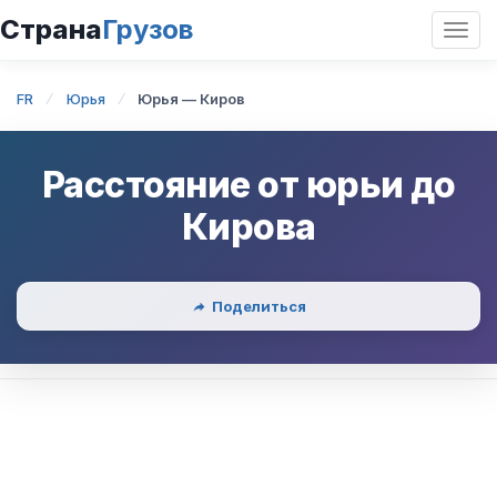
Страна
Грузов
Откр
нави
FR
Юрья
Юрья — Киров
Расстояние от
юрьи
до
Кирова
Поделиться