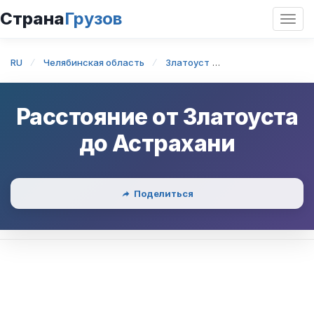
Страна
Грузов
Откр
нави
RU
Челябинская область
Златоуст
Златоуст — Астр
Расстояние от
Златоуста
до
Астрахани
Поделиться