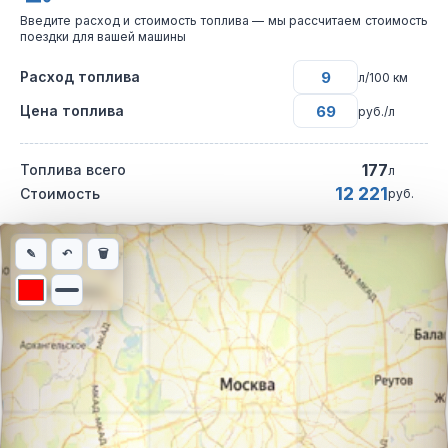
Введите расход и стоимость топлива — мы рассчитаем стоимость
поездки для вашей машины
Расход топлива
л/100 км
Цена топлива
руб./л
177
Топлива всего
л
12 221
Стоимость
руб.
Интерактивная карта автомобильного маршрута из города Зла
✎
↶
🗑