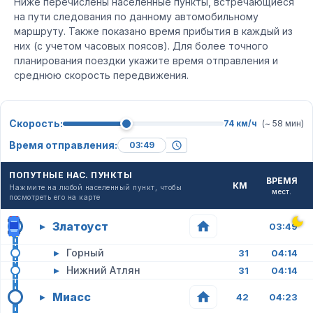
Ниже перечислены населенные пункты, встречающиеся
на пути следования по данному автомобильному
маршруту. Также показано время прибытия в каждый из
них (с учетом часовых поясов). Для более точного
планирования поездки укажите время отправления и
среднюю скорость передвижения.
Скорость:
74 км/ч
(~ 58 мин)
Время отправления:
ПОПУТНЫЕ НАС. ПУНКТЫ
ВРЕМЯ
КМ
Нажмите на любой населенный пункт, чтобы
мест.
посмотреть его на карте
Златоуст
▸
03:49
▸
Горный
31
04:14
▸
Нижний Атлян
31
04:14
Миасс
▸
42
04:23