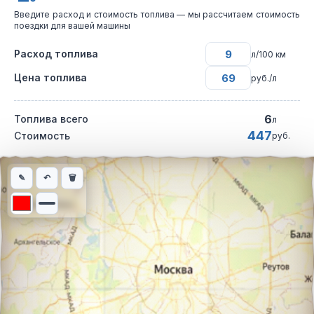
Введите расход и стоимость топлива — мы рассчитаем стоимость
поездки для вашей машины
Расход топлива
л/100 км
Цена топлива
руб./л
6
Топлива всего
л
447
Стоимость
руб.
Интерактивная карта автомобильного маршрута из города Зла
✎
↶
🗑