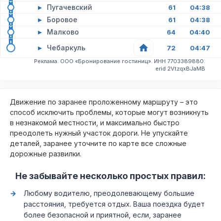
▸
Пугачевский
61
04:38
▸
Боровое
61
04:38
▸
Малково
64
04:40
▸
Чебаркуль
72
04:47
Реклама. ООО «Бронирование гостиниц». ИНН 7703389880.
erid 2VtzqxBJaMB
Движение по заранее проложенному маршруту – это
способ исключить проблемы, которые могут возникнуть
в незнакомой местности, и максимально быстро
преодолеть нужный участок дороги. Не упускайте
деталей, заранее уточните по карте все сложные
дорожные развилки.
Не забывайте несколько простых правил:
Любому водителю, преодолевающему большие
расстояния, требуется отдых. Ваша поездка будет
более безопасной и приятной, если, заранее