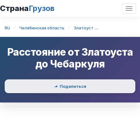
Страна
Грузов
Откр
нави
RU
Челябинская область
Златоуст
Златоуст — Чеба
Расстояние от
Златоуста
до
Чебаркуля
Поделиться