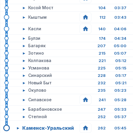
▸
Косой Мост
104
03:37
▸
Кыштым
112
03:43
▸
Касли
140
04:06
▸
Булзи
174
04:34
▸
Багаряк
207
05:00
▸
Зотино
215
05:07
▸
Колпакова
221
05:12
▸
Усманова
225
05:15
▸
Синарский
228
05:17
▸
Новый Быт
232
05:21
▸
Окулово
235
05:23
▸
Сипавское
241
05:28
▸
Барабановское
247
05:33
▸
Степной
252
05:37
Каменск-Уральский
▸
262
05:45