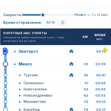
Скорость:
74 км/ч
(~ 3 ч 32 мин)
Время отправления:
ПОПУТНЫЕ НАС. ПУНКТЫ
ВРЕМЯ
КМ
Нажмите на любой населенный пункт, чтобы
мест.
посмотреть его на карте
Златоуст
▸
02:13
Миасс
▸
33
02:39
▸
Тургояк
35
02:41
▸
Селянкино
51
02:54
▸
Новотагилка
53
02:55
▸
Новоандреевка
62
03:03
▸
Мухаметово
73
03:12
▸
Карабаш
79
03:17