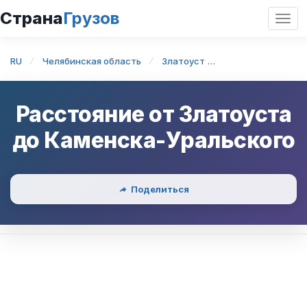
Страна
Грузов
Откр
нави
RU
Челябинская область
Златоуст
Златоуст — Каме
Расстояние от
Златоуста
до
Каменска-Уральского
Поделиться