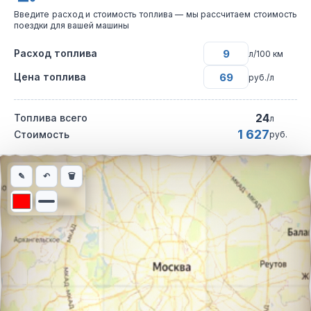
Введите расход и стоимость топлива — мы рассчитаем стоимость
поездки для вашей машины
Расход топлива
л/100 км
Цена топлива
руб./л
24
Топлива всего
л
1 627
Стоимость
руб.
Интерактивная карта автомобильного маршрута из города Зла
✎
↶
🗑