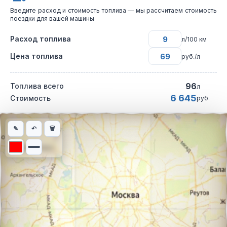
Введите расход и стоимость топлива — мы рассчитаем стоимость
поездки для вашей машины
Расход топлива
л/100 км
Цена топлива
руб./л
96
Топлива всего
л
6 645
Стоимость
руб.
Интерактивная карта автомобильного маршрута из города Зла
✎
↶
🗑