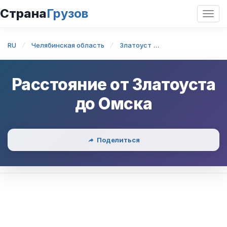
Страна
Грузов
Откр
нави
RU
Челябинская область
Златоуст
Златоуст — Омс
Расстояние от
Златоуста
до
Омска
Поделиться