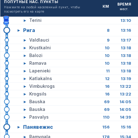
ПОПУТНЫЕ НАС. ПУНКТЫ
ВРЕМЯ
КМ
Нажмите на любой населенный пункт, чтобы
мест.
посмотреть его на карте
▸
Terini
13:10
Рига
▸
8
13:16
▸
Valdlauci
9
13:17
▸
Krustkalni
10
13:18
▸
Balozi
10
13:18
▸
Ramava
10
13:18
▸
Lapenieki
11
13:18
▸
Katlakalns
12
13:19
▸
Vimbukrogs
16
13:22
▸
Krogsils
16
13:22
▸
Bauska
69
14:05
▸
Bauska
69
14:05
▸
Pasvalys
110
14:39
Панявежис
▸
156
15:16
▸
Ramygala
178
15:34