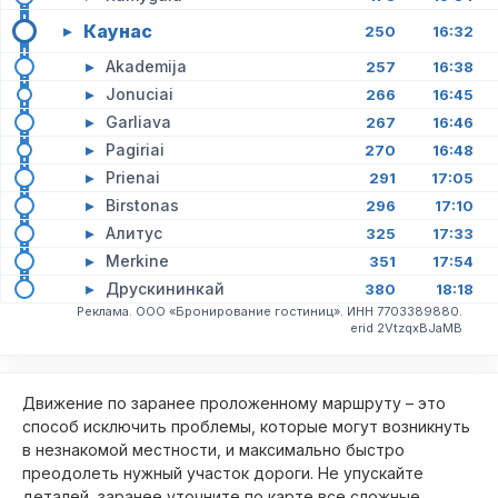
Каунас
▸
250
16:32
▸
Akademija
257
16:38
▸
Jonuciai
266
16:45
▸
Garliava
267
16:46
▸
Pagiriai
270
16:48
▸
Prienai
291
17:05
▸
Birstonas
296
17:10
▸
Алитус
325
17:33
▸
Merkine
351
17:54
▸
Друскининкай
380
18:18
Реклама. ООО «Бронирование гостиниц». ИНН 7703389880.
erid 2VtzqxBJaMB
Движение по заранее проложенному маршруту – это
способ исключить проблемы, которые могут возникнуть
в незнакомой местности, и максимально быстро
преодолеть нужный участок дороги. Не упускайте
деталей, заранее уточните по карте все сложные