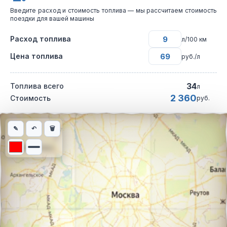
Введите расход и стоимость топлива — мы рассчитаем стоимость
поездки для вашей машины
Расход топлива
л/100 км
Цена топлива
руб./л
34
Топлива всего
л
2 360
Стоимость
руб.
Интерактивная карта автомобильного маршрута из города Риг
✎
↶
🗑