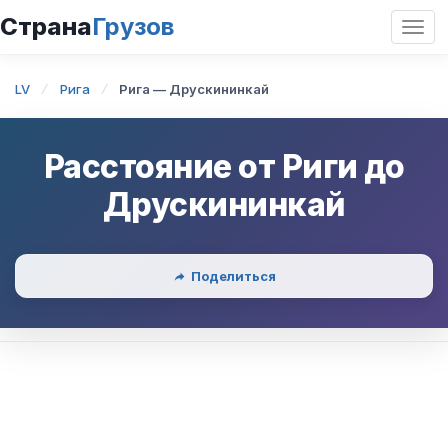
Страна
Грузов
Откр
нави
LV
Рига
Рига — Друскининкай
Расстояние от
Риги
до
Друскининкай
Поделиться