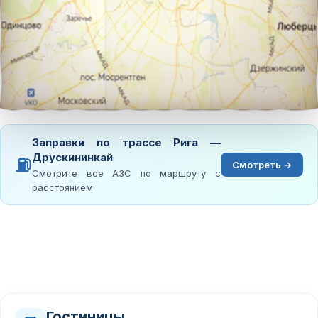
Заправки по трассе Рига —
Друскининкай
⛽
Смотреть →
Смотрите все АЗС по маршруту с
расстоянием
Гостиницы