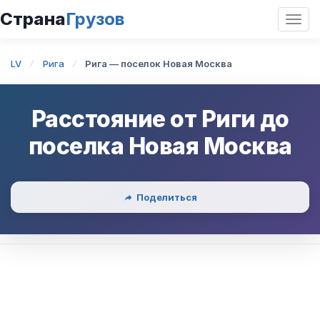
Страна
Грузов
Откр
нави
LV
Рига
Рига — поселок Новая Москва
Расстояние от
Риги
до
поселка Новая Москва
Поделиться