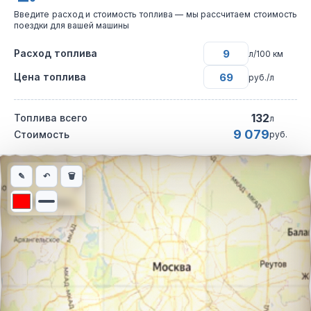
Введите расход и стоимость топлива — мы рассчитаем стоимость
поездки для вашей машины
Расход топлива
л/100 км
Цена топлива
руб./л
132
Топлива всего
л
9 079
Стоимость
руб.
Интерактивная карта автомобильного маршрута из города Риг
✎
↶
🗑